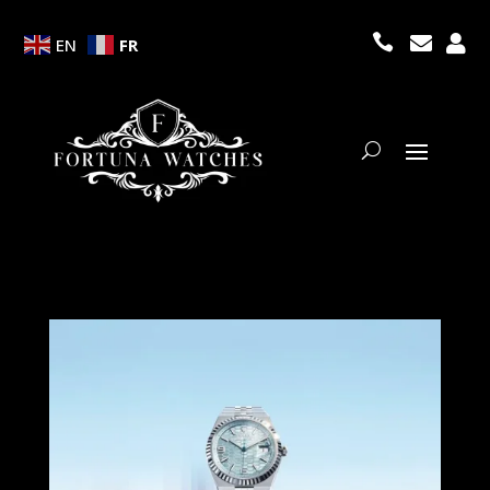



EN
FR